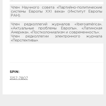
Член Научного совета «Партийно-политические
системы Европы XXI века» (Институт Европы
РАН).
Член редколлегий журналов «Iberoamérica»,
«Актуальные проблемы Европы», «Латинская
Америка», «Постколониализм и современность»;
Член редколлегии электронного журнала
«Перспективы».
SPIN:
3157-7807