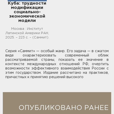
Куба: трудности
Мероприятия
модификации
социально-
Международная конференция
экономической
«Фактор США в политике стран
модели
Латинской Америки»
Москва : Институт
Латинской Америки РАН,
21 мая 2026 г. в Государственной
2025. – 223 с. – (Саммит).
Думе РФ прошла международная
конференция «Фактор США в
политике стран Латинской
21 мая 2026
Америки», организованная ИЛА РАН
Серия «Саммит» — особый жанр. Его задача — в сжатом
и партией «Справедливая
виде охарактеризовать современный облик
рассматриваемой страны, показать ее значение в
Новости
контексте международных отношений РФ, очертить
возможности эффективного взаимодействия России с
«Россия — Латинская Америка:
этим государством. Издание рассчитано на практиков,
сотрудничество для создания
причастных к принятию решений высокого
устойчивых энергетических
систем»
20 мая 2026 г. директор ИЛА РАН
Дмитрий Розенталь и старший
научный сотрудник Валерий
ОПУБЛИКОВАНО РАНЕЕ
Андрианов приняли участие в
20 мая 2026