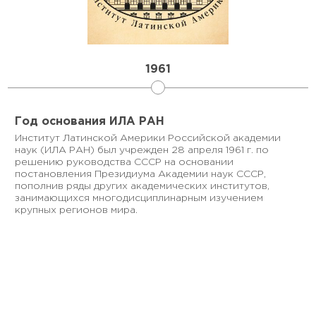
7 мая 2026
Мероприятия
1961
III Санкт-Петербургский
конгресс исследователей
международных отношений
Год основания ИЛА РАН
«Глобальные и региональные
Институт Латинской Америки Российской академии
вызовы в меняющемся мире»
наук (ИЛА РАН) был учрежден 28 апреля 1961 г. по
решению руководства СССР на основании
28-30 апреля 2026 г. делегация
постановления Президиума Академии наук СССР,
экспертов ИЛА РАН приняла
пополнив ряды других академических институтов,
участие в III Санкт-Петербургском
занимающихся многодисциплинарным изучением
конгрессе исследователей
30 апреля 2026
крупных регионов мира.
международных отношений
«Глобальные и региональные
вызовы в меняющемся мире»,
Комментарии
организованном
На краю перемен: что показали
всеобщие выборы в Перу
Экспертный комментарий старшего